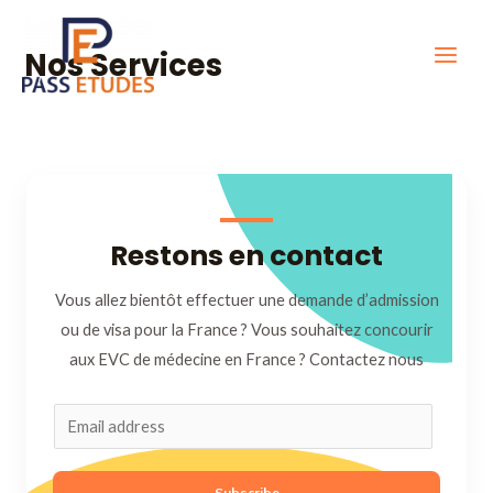
Aller
Main
au
Nos Services
Men
contenu
Restons en contact
Vous allez bientôt effectuer une demande d’admission
ou de visa pour la France ? Vous souhaitez concourir
aux EVC de médecine en France ? Contactez nous
Subscribe